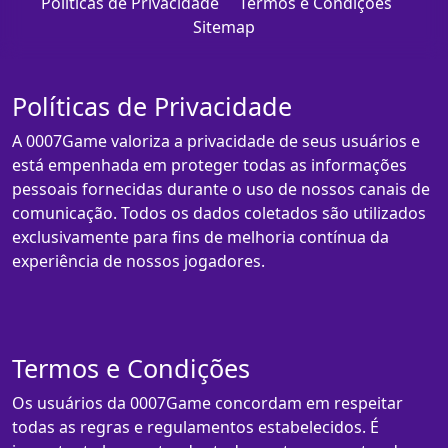
Políticas de Privacidade
Termos e Condições
Sitemap
Políticas de Privacidade
A 0007Game valoriza a privacidade de seus usuários e
está empenhada em proteger todas as informações
pessoais fornecidas durante o uso de nossos canais de
comunicação. Todos os dados coletados são utilizados
exclusivamente para fins de melhoria contínua da
experiência de nossos jogadores.
Termos e Condições
Os usuários da 0007Game concordam em respeitar
todas as regras e regulamentos estabelecidos. É