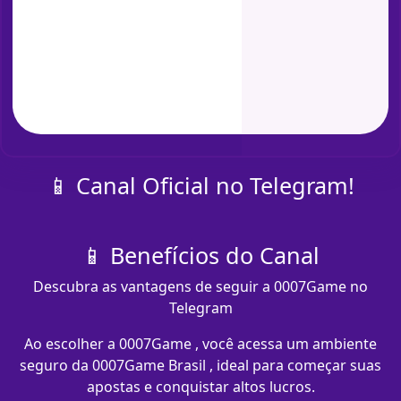
📱 Canal Oficial no Telegram!
📱 Benefícios do Canal
Descubra as vantagens de seguir a 0007Game no
Telegram
Ao escolher a 0007Game , você acessa um ambiente
seguro da 0007Game Brasil , ideal para começar suas
apostas e conquistar altos lucros.