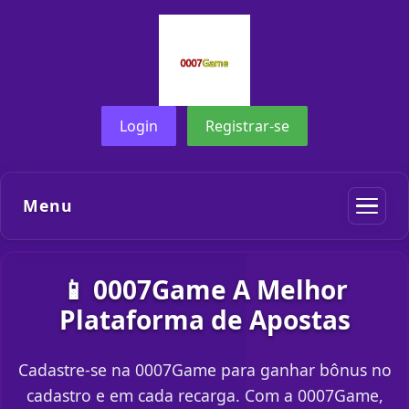
Login
Registrar-se
Menu
📱 0007Game A Melhor
Plataforma de Apostas
Cadastre-se na 0007Game para ganhar bônus no
cadastro e em cada recarga. Com a 0007Game,