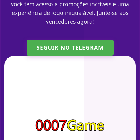
você tem acesso a promoções incríveis e uma
experiência de jogo inigualável. Junte-se aos
vencedores agora!
SEGUIR NO TELEGRAM