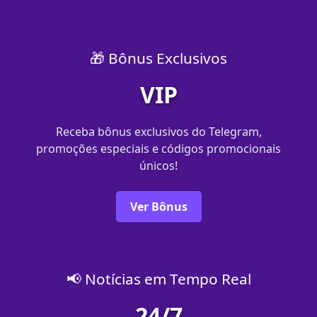
🎁 Bônus Exclusivos
VIP
Receba bônus exclusivos do Telegram,
promoções especiais e códigos promocionais
únicos!
Ver Bônus
📢 Notícias em Tempo Real
24/7