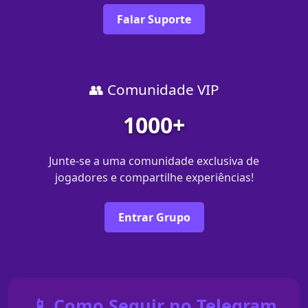
Falar Suporte
👥 Comunidade VIP
1000+
Junte-se a uma comunidade exclusiva de
jogadores e compartilhe experiências!
Entrar Grupo
📱 Como Seguir no Telegram