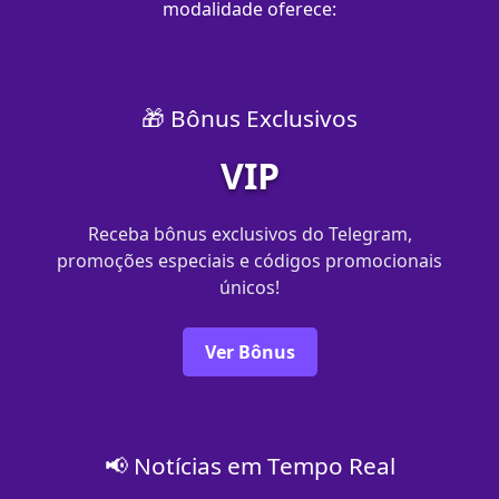
modalidade oferece:
🎁 Bônus Exclusivos
VIP
Receba bônus exclusivos do Telegram,
promoções especiais e códigos promocionais
únicos!
Ver Bônus
📢 Notícias em Tempo Real