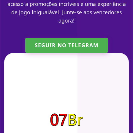
acesso a promoções incríveis e uma experiência
de jogo inigualável. Junte-se aos vencedores
agora!
SEGUIR NO TELEGRAM