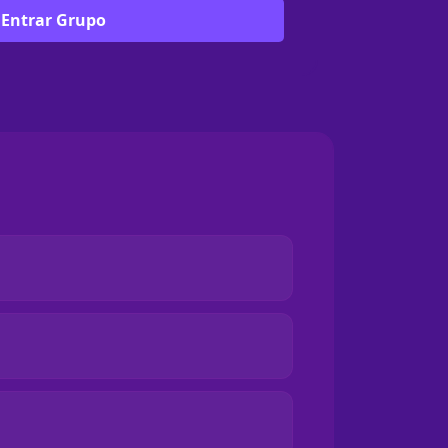
Entrar Grupo