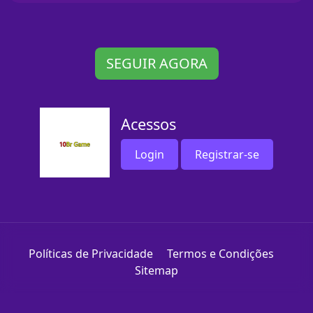
SEGUIR AGORA
Acessos
Login
Registrar-se
Políticas de Privacidade
Termos e Condições
Sitemap