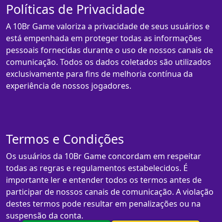
Políticas de Privacidade
A 10Br Game valoriza a privacidade de seus usuários e
está empenhada em proteger todas as informações
pessoais fornecidas durante o uso de nossos canais de
comunicação. Todos os dados coletados são utilizados
exclusivamente para fins de melhoria contínua da
experiência de nossos jogadores.
Termos e Condições
Os usuários da 10Br Game concordam em respeitar
todas as regras e regulamentos estabelecidos. É
importante ler e entender todos os termos antes de
participar de nossos canais de comunicação. A violação
destes termos pode resultar em penalizações ou na
suspensão da conta.