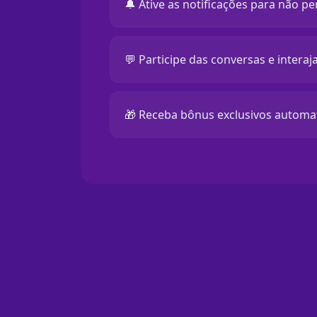
🔔 Ative as notificações para não p
💬 Participe das conversas e interaj
🎁 Receba bônus exclusivos autom