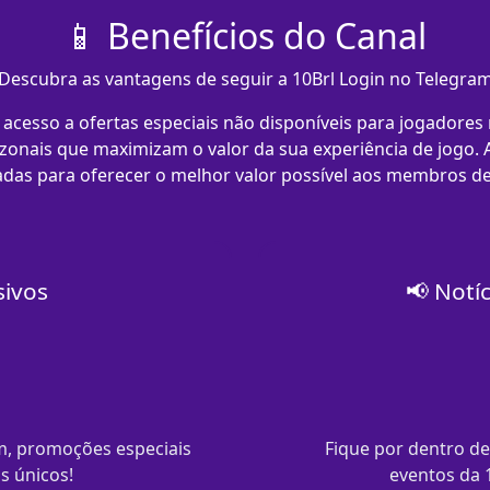
📱 Benefícios do Canal
Descubra as vantagens de seguir a 10Brl Login no Telegra
acesso a ofertas especiais não disponíveis para jogadores
 sazonais que maximizam o valor da sua experiência de jog
adas para oferecer o melhor valor possível aos membros des
sivos
📢 Notí
m, promoções especiais
Fique por dentro d
s únicos!
eventos da 