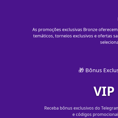
As promoções exclusivas Bronze oferecem 
temáticos, torneios exclusivos e ofertas
selecion
🎁 Bônus Exclu
VIP
Receba bônus exclusivos do Telegra
e códigos promocionai