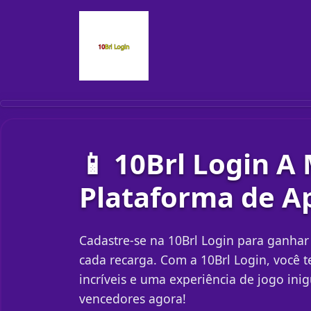
📱 10Brl Login A
Plataforma de A
Cadastre-se na 10Brl Login para ganha
cada recarga. Com a 10Brl Login, você
incríveis e uma experiência de jogo inig
vencedores agora!