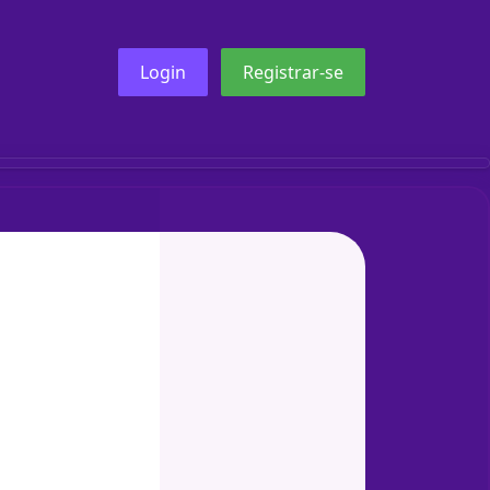
Login
Registrar-se