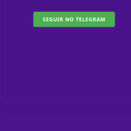
SEGUIR NO TELEGRAM