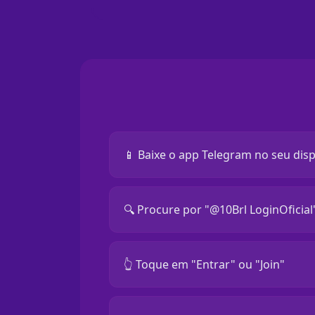
📱 Baixe o app Telegram no seu disp
🔍 Procure por "@10Brl LoginOficial
👆 Toque em "Entrar" ou "Join"