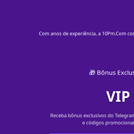
Com anos de experiência, a 10Pm.Com conq
🎁 Bônus Exclu
VIP
Receba bônus exclusivos do Telegra
e códigos promocionai