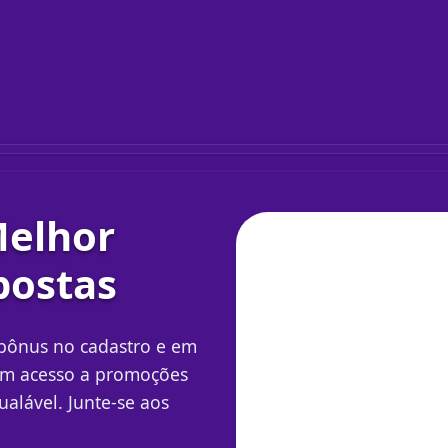
Melhor
postas
bônus no cadastro e em
em acesso a promoções
ualável. Junte-se aos