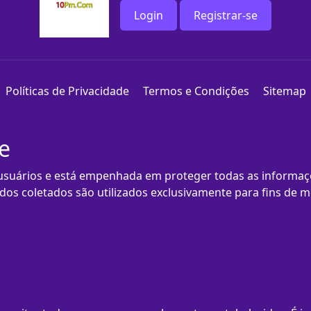
Login
Registrar-se
Políticas de Privacidade
Termos e Condições
Sitemap
de
 usuários e está empenhada em proteger todas as informaç
os coletados são utilizados exclusivamente para fins de m