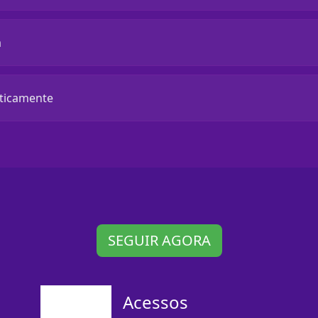
a
aticamente
SEGUIR AGORA
Acessos