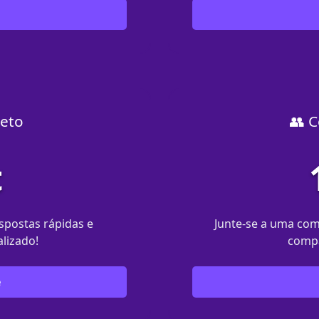
reto
👥 
t
espostas rápidas e
Junte-se a uma com
lizado!
compa
e