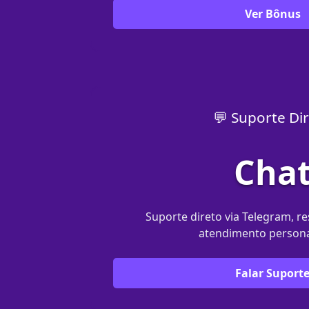
Ver Bônus
💬 Suporte Di
Cha
Suporte direto via Telegram, r
atendimento persona
Falar Suport