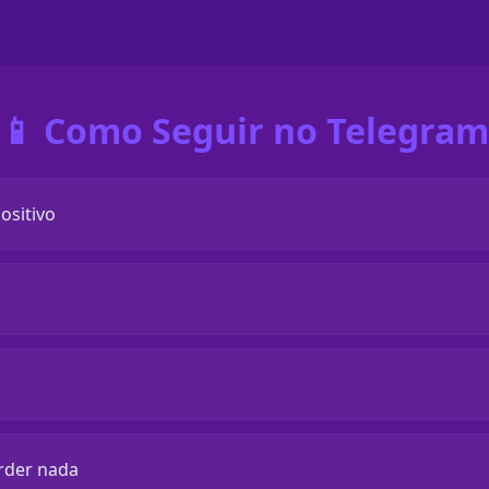
📱 Como Seguir no Telegram
ositivo
erder nada