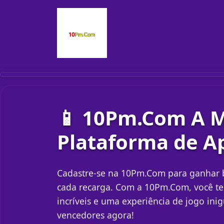
📱 10Pm.Com A 
Plataforma de A
Cadastre-se na 10Pm.Com para ganhar 
cada recarga. Com a 10Pm.Com, você t
incríveis e uma experiência de jogo inig
vencedores agora!