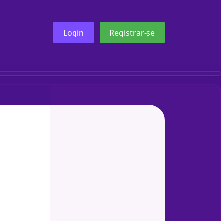
Login
Registrar-se