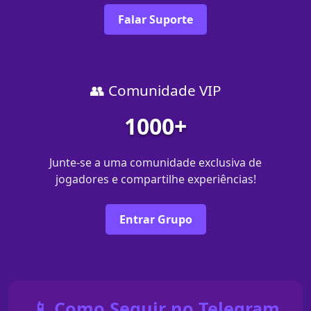
Falar Suporte
👥 Comunidade VIP
1000+
Junte-se a uma comunidade exclusiva de
jogadores e compartilhe experiências!
Entrar Grupo
📱 Como Seguir no Telegram