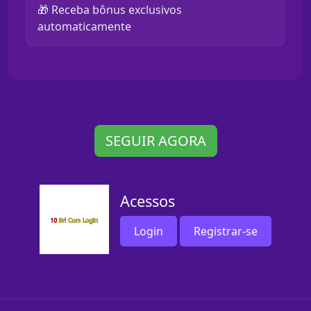
🎁 Receba bônus exclusivos
automaticamente
SEGUIR AGORA
Acessos
Login
Registrar-se