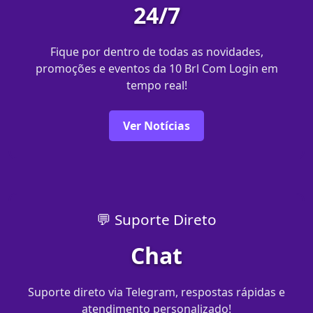
24/7
Fique por dentro de todas as novidades,
promoções e eventos da 10 Brl Com Login em
tempo real!
Ver Notícias
💬 Suporte Direto
Chat
Suporte direto via Telegram, respostas rápidas e
atendimento personalizado!