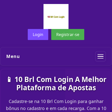
Login
Registrar-se
Menu
📱 10 Brl Com Login A Melhor
Plataforma de Apostas
Cadastre-se na 10 Brl Com Login para ganhar
bônus no cadastro e em cada recarga. Com a 10