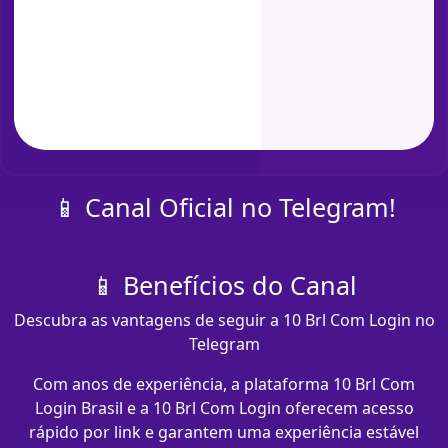
📱 Canal Oficial no Telegram!
📱 Benefícios do Canal
Descubra as vantagens de seguir a 10 Brl Com Login no
Telegram
Com anos de experiência, a plataforma 10 Brl Com
Login Brasil e a 10 Brl Com Login oferecem acesso
rápido por link e garantem uma experiência estável