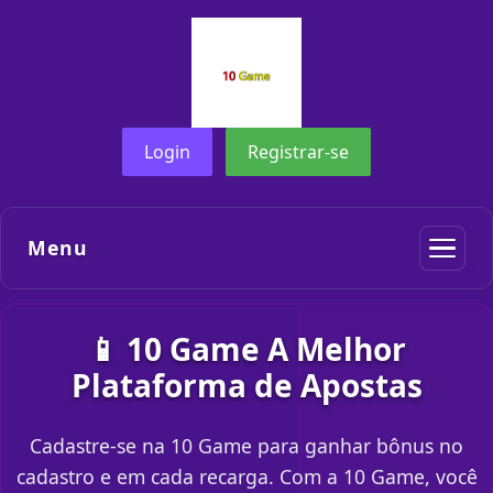
Login
Registrar-se
Menu
📱 10 Game A Melhor
Plataforma de Apostas
Cadastre-se na 10 Game para ganhar bônus no
cadastro e em cada recarga. Com a 10 Game, você