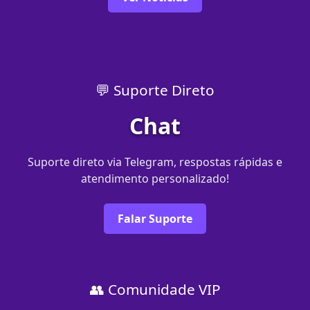
💬 Suporte Direto
Chat
Suporte direto via Telegram, respostas rápidas e
atendimento personalizado!
Falar Suporte
👥 Comunidade VIP