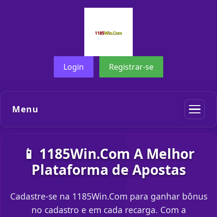
Login
Registrar-se
Menu
📱 1185Win.Com A Melhor
Plataforma de Apostas
Cadastre-se na 1185Win.Com para ganhar bônus
no cadastro e em cada recarga. Com a