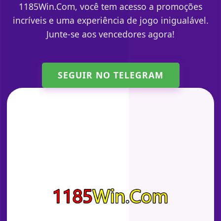
1185Win.Com, você tem acesso a promoções
incríveis e uma experiência de jogo inigualável.
Junte-se aos vencedores agora!
SEGUIR NO TELEGRAM