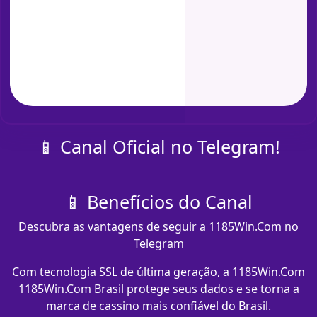
📱 Canal Oficial no Telegram!
📱 Benefícios do Canal
Descubra as vantagens de seguir a 1185Win.Com no
Telegram
Com tecnologia SSL de última geração, a 1185Win.Com
1185Win.Com Brasil protege seus dados e se torna a
marca de cassino mais confiável do Brasil.