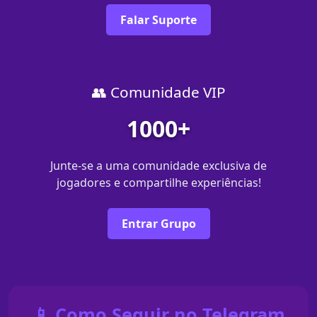
Falar Suporte
👥 Comunidade VIP
1000+
Junte-se a uma comunidade exclusiva de
jogadores e compartilhe experiências!
Entrar Grupo
📱 Como Seguir no Telegram