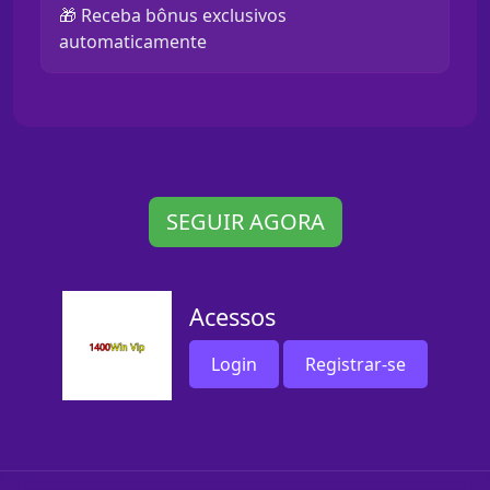
🎁 Receba bônus exclusivos
automaticamente
SEGUIR AGORA
Acessos
Login
Registrar-se