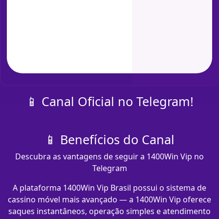
📱 Canal Oficial no Telegram!
📱 Benefícios do Canal
Descubra as vantagens de seguir a 1400Win Vip no
Telegram
A plataforma 1400Win Vip Brasil possui o sistema de
cassino móvel mais avançado — a 1400Win Vip oferece
saques instantâneos, operação simples e atendimento