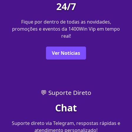
24/7
Fique por dentro de todas as novidades,
promoções e eventos da 1400Win Vip em tempo
real!
Ver Notícias
💬 Suporte Direto
Chat
Suporte direto via Telegram, respostas rápidas e
atendimento personalizado!