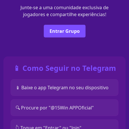
Junte-se a uma comunidade exclusiva de
jogadores e compartilhe experiências!
Entrar Grupo
📱 Como Seguir no Telegram
📱 Baixe o app Telegram no seu dispositivo
🔍 Procure por "@15Win APPOficial"
👆 Toque em "Entrar" ou "Join"