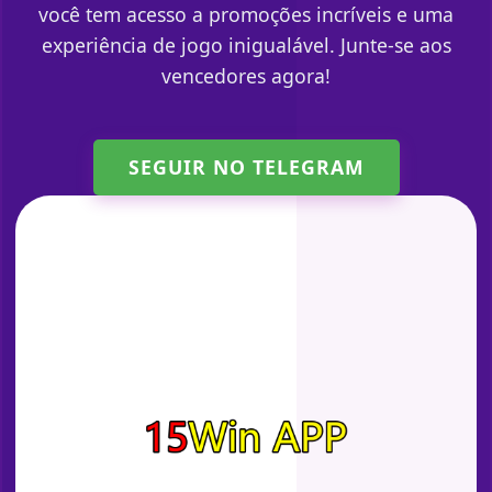
você tem acesso a promoções incríveis e uma
experiência de jogo inigualável. Junte-se aos
vencedores agora!
SEGUIR NO TELEGRAM