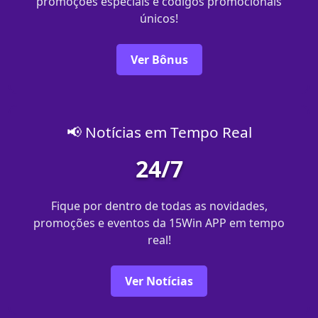
promoções especiais e códigos promocionais
únicos!
Ver Bônus
📢 Notícias em Tempo Real
24/7
Fique por dentro de todas as novidades,
promoções e eventos da 15Win APP em tempo
real!
Ver Notícias