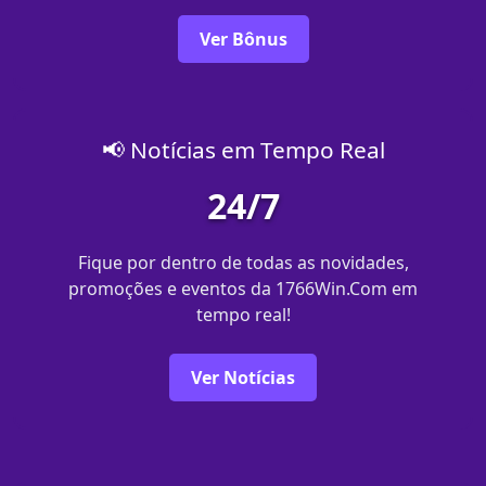
Ver Bônus
📢 Notícias em Tempo Real
24/7
Fique por dentro de todas as novidades,
promoções e eventos da 1766Win.Com em
tempo real!
Ver Notícias