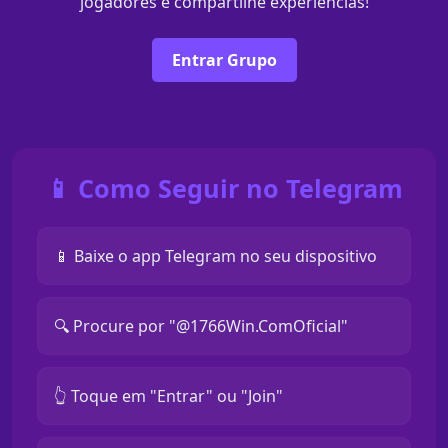
jogadores e compartilhe experiências!
Entrar Grupo
📱 Como Seguir no Telegram
📱 Baixe o app Telegram no seu dispositivo
🔍 Procure por "@1766Win.ComOficial"
👆 Toque em "Entrar" ou "Join"