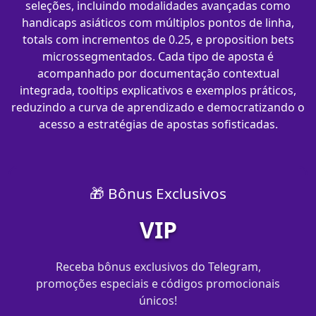
seleções, incluindo modalidades avançadas como
handicaps asiáticos com múltiplos pontos de linha,
totals com incrementos de 0.25, e proposition bets
microssegmentados. Cada tipo de aposta é
acompanhado por documentação contextual
integrada, tooltips explicativos e exemplos práticos,
reduzindo a curva de aprendizado e democratizando o
acesso a estratégias de apostas sofisticadas.
🎁 Bônus Exclusivos
VIP
Receba bônus exclusivos do Telegram,
promoções especiais e códigos promocionais
únicos!