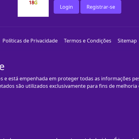
Login
Registrar-se
Políticas de Privacidade
Termos e Condições
Sitemap
de
ios e está empenhada em proteger todas as informações pe
tados são utilizados exclusivamente para fins de melhoria