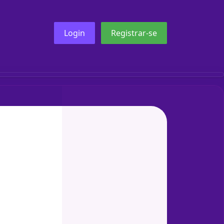
Login
Registrar-se