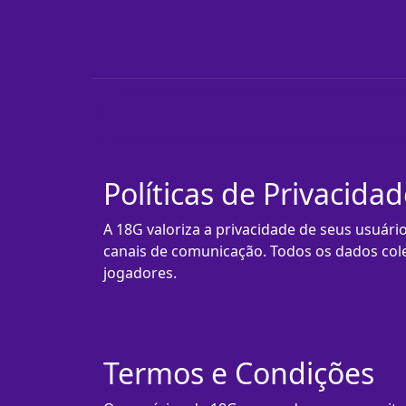
Políticas de Privacida
A 18G valoriza a privacidade de seus usuár
canais de comunicação. Todos os dados cole
jogadores.
Termos e Condições