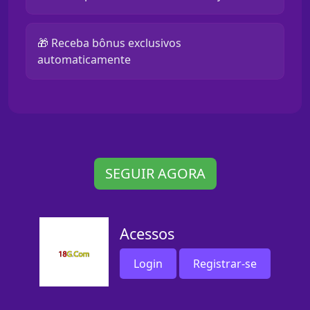
🎁 Receba bônus exclusivos
automaticamente
SEGUIR AGORA
Acessos
Login
Registrar-se