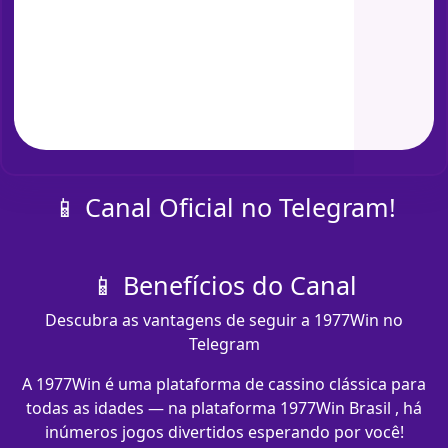
📱 Canal Oficial no Telegram!
📱 Benefícios do Canal
Descubra as vantagens de seguir a 1977Win no
Telegram
A 1977Win é uma plataforma de cassino clássica para
todas as idades — na plataforma 1977Win Brasil , há
inúmeros jogos divertidos esperando por você!