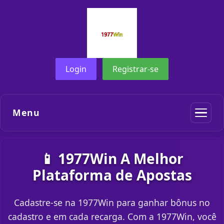
Login
Registrar-se
Menu
📱 1977Win A Melhor
Plataforma de Apostas
Cadastre-se na 1977Win para ganhar bônus no
cadastro e em cada recarga. Com a 1977Win, você