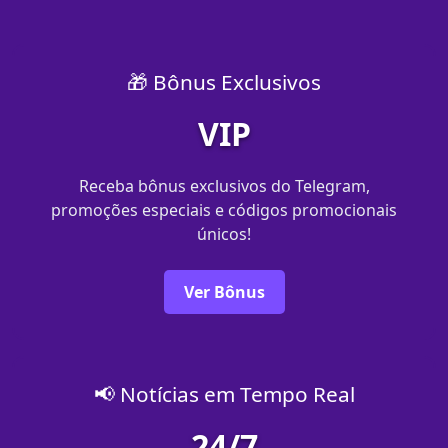
🎁 Bônus Exclusivos
VIP
Receba bônus exclusivos do Telegram,
promoções especiais e códigos promocionais
únicos!
Ver Bônus
📢 Notícias em Tempo Real
24/7