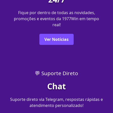
Fique por dentro de todas as novidades,
promoções e eventos da 1977Win em tempo
real!
Ver Notícias
💬 Suporte Direto
Chat
Suporte direto via Telegram, respostas rápidas e
atendimento personalizado!