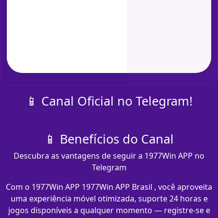
📱 Canal Oficial no Telegram!
📱 Benefícios do Canal
Descubra as vantagens de seguir a 1977Win APP no
Telegram
Com o 1977Win APP 1977Win APP Brasil , você aproveita
uma experiência móvel otimizada, suporte 24 horas e
jogos disponíveis a qualquer momento — registre-se e