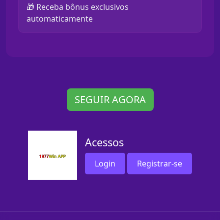
🎁 Receba bônus exclusivos
automaticamente
SEGUIR AGORA
Acessos
Login
Registrar-se