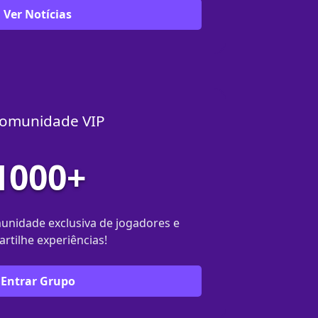
Ver Notícias
Comunidade VIP
1000+
unidade exclusiva de jogadores e
rtilhe experiências!
Entrar Grupo