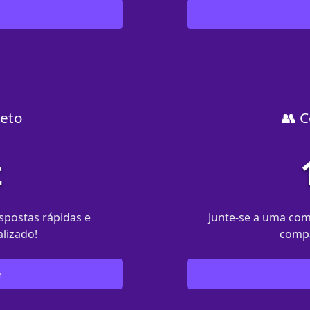
reto
👥 
t
espostas rápidas e
Junte-se a uma com
lizado!
compa
e