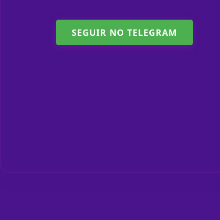
SEGUIR NO TELEGRAM