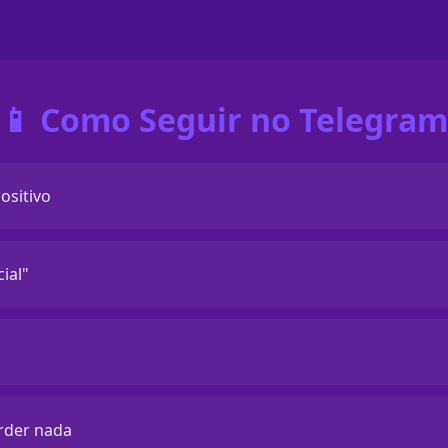
📱 Como Seguir no Telegram
ositivo
ial"
erder nada