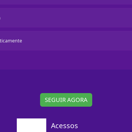
a
aticamente
SEGUIR AGORA
Acessos