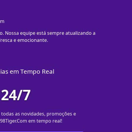
am
o. Nossa equipe está sempre atualizando a
fresca e emocionante.
cias em Tempo Real
24/7
e todas as novidades, promoções e
998Tiger.Com em tempo real!