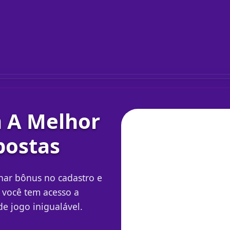
m A Melhor
postas
har bônus no cadastro e
 você tem acesso a
e jogo inigualável.