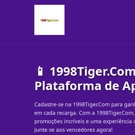
📱 1998Tiger.Co
Plataforma de A
Cadastre-se na 1998Tiger.Com para gan
em cada recarga. Com a 1998Tiger.Com,
promoções incríveis e uma experiência d
Junte-se aos vencedores agora!