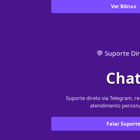
Ver Bônus
💬 Suporte Di
Cha
Suporte direto via Telegram, r
atendimento persona
Falar Suport