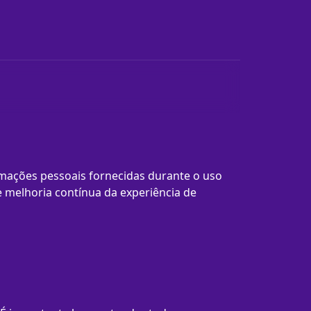
rmações pessoais fornecidas durante o uso
e melhoria contínua da experiência de