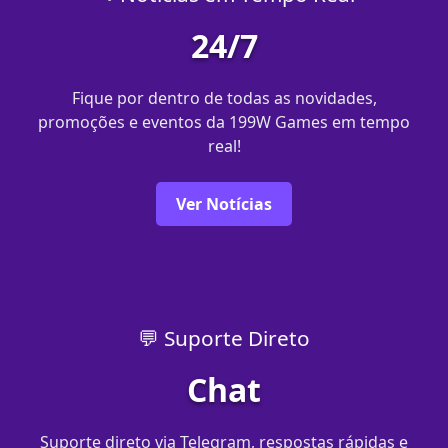
24/7
Fique por dentro de todas as novidades,
promoções e eventos da 199W Games em tempo
real!
Ver Notícias
💬 Suporte Direto
Chat
Suporte direto via Telegram, respostas rápidas e