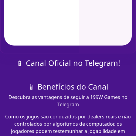
📱 Canal Oficial no Telegram!
📱 Benefícios do Canal
Descubra as vantagens de seguir a 199W Games no
Telegram
Como os jogos são conduzidos por dealers reais e não
controlados por algoritmos de computador, os
jogadores podem testemunhar a jogabilidade em