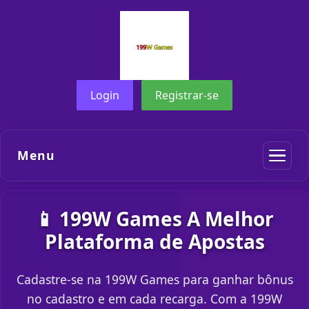
Login
Registrar-se
Menu
📱 199W Games A Melhor
Plataforma de Apostas
Cadastre-se na 199W Games para ganhar bônus
no cadastro e em cada recarga. Com a 199W