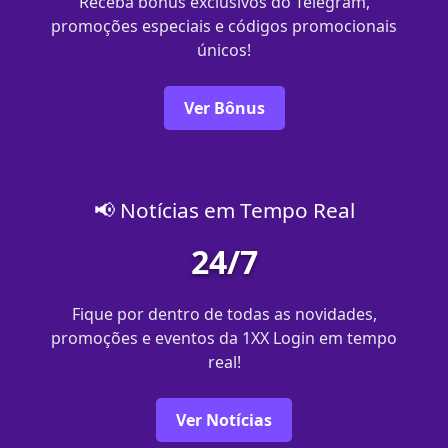
Receba bônus exclusivos do Telegram,
promoções especiais e códigos promocionais
únicos!
Ver Bônus
📢 Notícias em Tempo Real
24/7
Fique por dentro de todas as novidades,
promoções e eventos da 1XX Login em tempo
real!
Ver Notícias