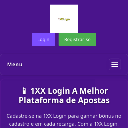
Login
Registrar-se
Menu
📱 1XX Login A Melhor
Plataforma de Apostas
Cadastre-se na 1XX Login para ganhar bônus no
cadastro e em cada recarga. Com a 1XX Login,