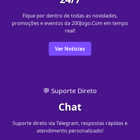
Fique por dentro de todas as novidades,
promoções e eventos da 200Jogo.Com em tempo
real!
Ver Notícias
💬 Suporte Direto
Chat
Suporte direto via Telegram, respostas rápidas e
atendimento personalizado!