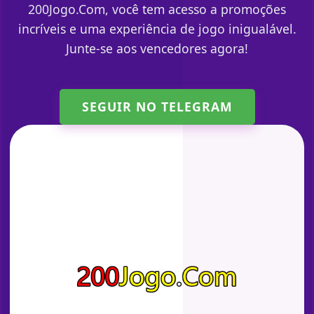
200Jogo.Com, você tem acesso a promoções
incríveis e uma experiência de jogo inigualável.
Junte-se aos vencedores agora!
SEGUIR NO TELEGRAM