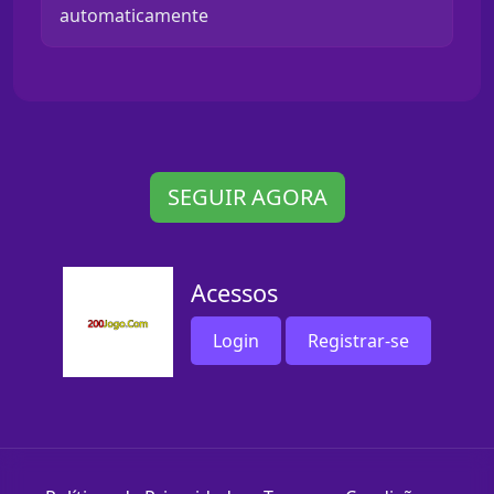
automaticamente
SEGUIR AGORA
Acessos
Login
Registrar-se