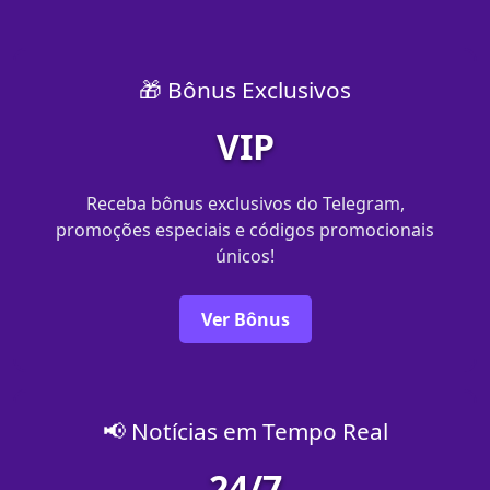
🎁 Bônus Exclusivos
VIP
Receba bônus exclusivos do Telegram,
promoções especiais e códigos promocionais
únicos!
Ver Bônus
📢 Notícias em Tempo Real
24/7