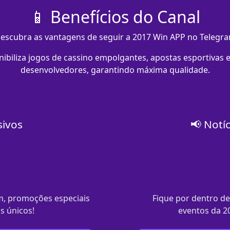
📱 Benefícios do Canal
escubra as vantagens de seguir a 2017 Win APP no Telegr
ibiliza jogos de cassino empolgantes, apostas esportivas 
desenvolvedores, garantindo máxima qualidade.
sivos
📢 Notí
m, promoções especiais
Fique por dentro d
s únicos!
eventos da 2