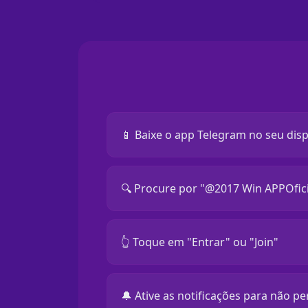
📱 Baixe o app Telegram no seu disp
🔍 Procure por "@2017 Win APPOfici
👆 Toque em "Entrar" ou "Join"
🔔 Ative as notificações para não p