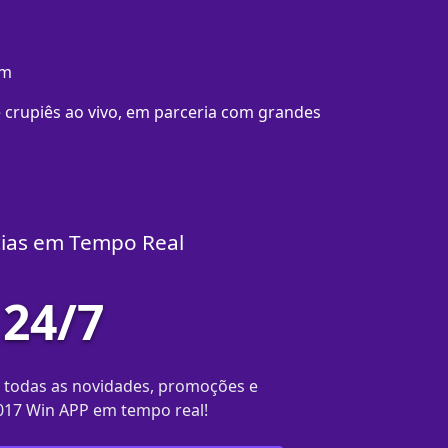
am
e crupiês ao vivo, em parceria com grandes
cias em Tempo Real
24/7
e todas as novidades, promoções e
017 Win APP em tempo real!