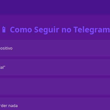
📱 Como Seguir no Telegram
ositivo
al"
erder nada