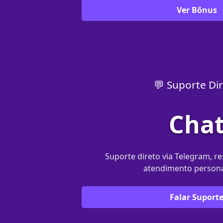
Ver Bônus
💬 Suporte Di
Cha
Suporte direto via Telegram, r
atendimento persona
Falar Suport