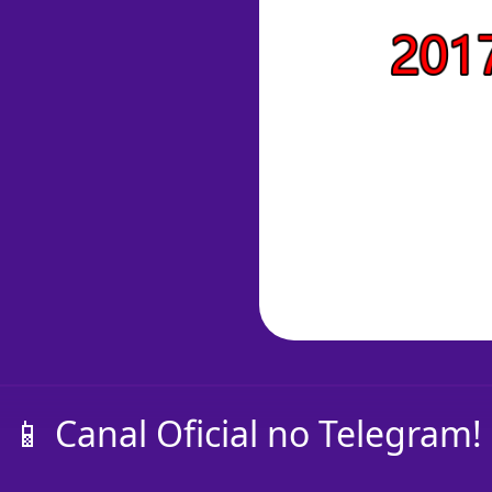
📱 Canal Oficial no Telegram!