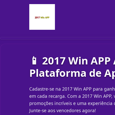
📱 2017 Win APP
Plataforma de A
Cadastre-se na 2017 Win APP para ganh
em cada recarga. Com a 2017 Win APP, 
promoções incríveis e uma experiência d
Junte-se aos vencedores agora!