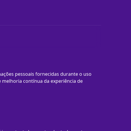
mações pessoais fornecidas durante o uso
e melhoria contínua da experiência de