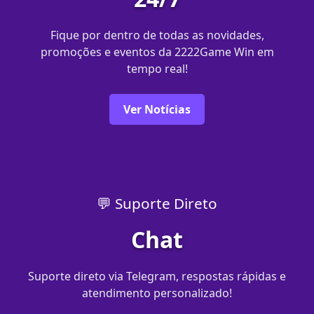
Fique por dentro de todas as novidades,
promoções e eventos da 2222Game Win em
tempo real!
Ver Notícias
💬 Suporte Direto
Chat
Suporte direto via Telegram, respostas rápidas e
atendimento personalizado!