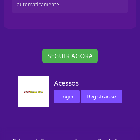
automaticamente
SEGUIR AGORA
Acessos
Login
Registrar-se