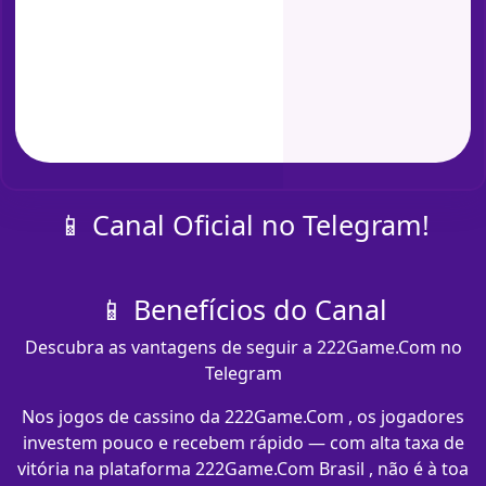
📱 Canal Oficial no Telegram!
📱 Benefícios do Canal
Descubra as vantagens de seguir a 222Game.Com no
Telegram
Nos jogos de cassino da 222Game.Com , os jogadores
investem pouco e recebem rápido — com alta taxa de
vitória na plataforma 222Game.Com Brasil , não é à toa