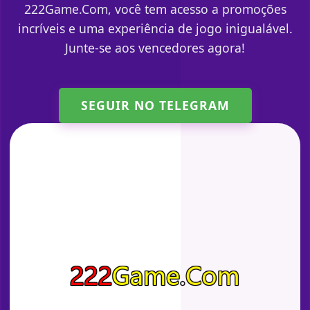
222Game.Com, você tem acesso a promoções
incríveis e uma experiência de jogo inigualável.
Junte-se aos vencedores agora!
SEGUIR NO TELEGRAM