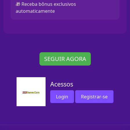
🎁 Receba bônus exclusivos
automaticamente
SEGUIR AGORA
Acessos
Login
Registrar-se