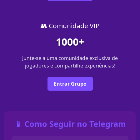
👥 Comunidade VIP
1000+
Junte-se a uma comunidade exclusiva de
jogadores e compartilhe experiências!
Entrar Grupo
📱 Como Seguir no Telegram