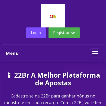
Login
Registrar-se
Menu
📱 22Br A Melhor Plataforma
de Apostas
Cadastre-se na 22Br para ganhar bônus no
cadastro e em cada recarga. Com a 22Br, você tem