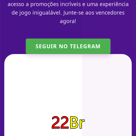
acesso a promoções incríveis e uma experiência
de jogo inigualável. Junte-se aos vencedores
agora!
SEGUIR NO TELEGRAM