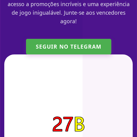
acesso a promoções incríveis e uma experiência
de jogo inigualável. Junte-se aos vencedores
agora!
SEGUIR NO TELEGRAM