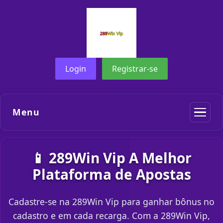
Login
Registrar-se
Menu
📱 289Win Vip A Melhor
Plataforma de Apostas
Cadastre-se na 289Win Vip para ganhar bônus no
cadastro e em cada recarga. Com a 289Win Vip,