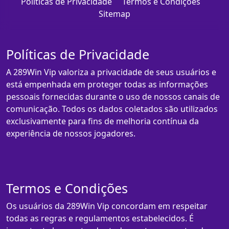
Políticas de Privacidade
Termos e Condições
Sitemap
Políticas de Privacidade
A 289Win Vip valoriza a privacidade de seus usuários e
está empenhada em proteger todas as informações
pessoais fornecidas durante o uso de nossos canais de
comunicação. Todos os dados coletados são utilizados
exclusivamente para fins de melhoria contínua da
experiência de nossos jogadores.
Termos e Condições
Os usuários da 289Win Vip concordam em respeitar
todas as regras e regulamentos estabelecidos. É