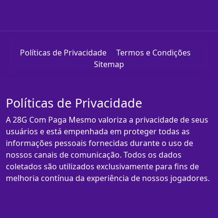
Políticas de Privacidade
Termos e Condições
Sitemap
Políticas de Privacidade
A 28G Com Paga Mesmo valoriza a privacidade de seus
usuários e está empenhada em proteger todas as
informações pessoais fornecidas durante o uso de
nossos canais de comunicação. Todos os dados
coletados são utilizados exclusivamente para fins de
melhoria contínua da experiência de nossos jogadores.