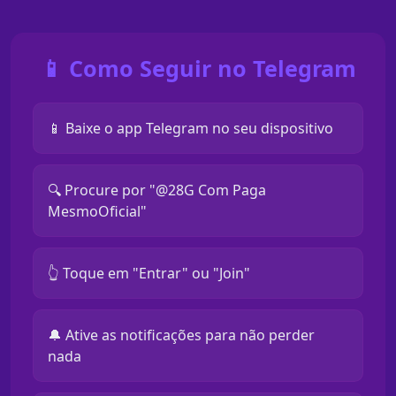
📱 Como Seguir no Telegram
📱 Baixe o app Telegram no seu dispositivo
🔍 Procure por "@28G Com Paga
MesmoOficial"
👆 Toque em "Entrar" ou "Join"
🔔 Ative as notificações para não perder
nada