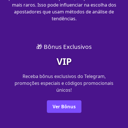
mais raros. Isso pode influenciar na escolha dos
apostadores que usam métodos de análise de
tendências.
🎁 Bônus Exclusivos
VIP
Receba bônus exclusivos do Telegram,
promoções especiais e códigos promocionais
únicos!
Ver Bônus