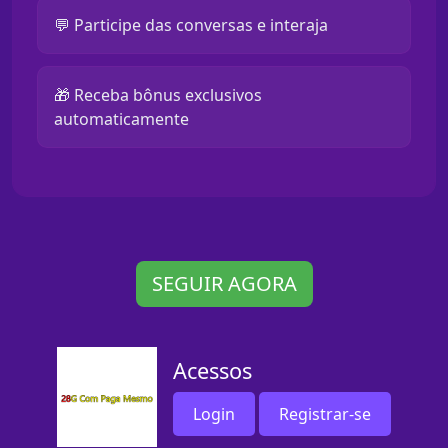
💬 Participe das conversas e interaja
🎁 Receba bônus exclusivos
automaticamente
SEGUIR AGORA
Acessos
Login
Registrar-se