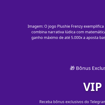
Imagem: O jogo Plushie Frenzy exemplifica 
combina narrativa lúdica com matemática 
ganho máximo de até 5.000x a aposta base
🎁 Bônus Exclu
VIP
Receba bônus exclusivos do Telegra