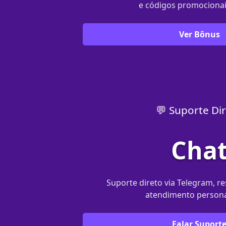
e códigos promocionai
Ver Bônus
💬 Suporte Di
Cha
Suporte direto via Telegram, r
atendimento persona
Falar Suport