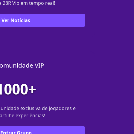
a 28R Vip em tempo real!
Ver Notícias
Comunidade VIP
1000+
unidade exclusiva de jogadores e
rtilhe experiências!
Entrar Grupo