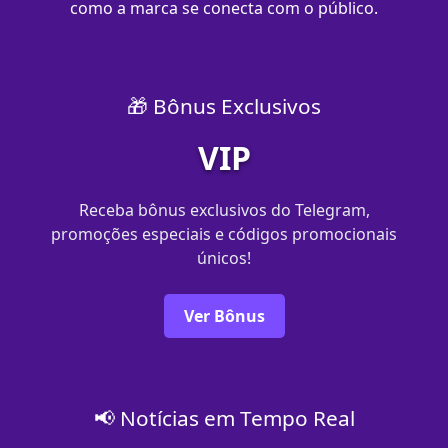
como a marca se conecta com o público.
🎁 Bônus Exclusivos
VIP
Receba bônus exclusivos do Telegram,
promoções especiais e códigos promocionais
únicos!
Ver Bônus
📢 Notícias em Tempo Real