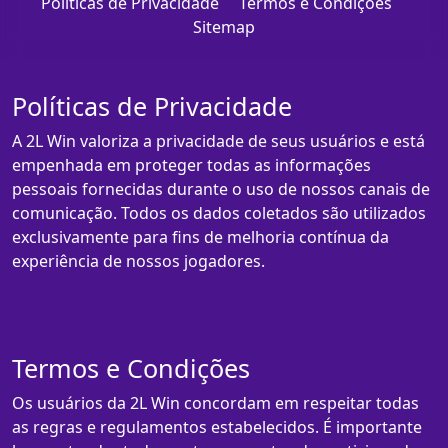
Políticas de Privacidade
Termos e Condições
Sitemap
Políticas de Privacidade
A 2L Win valoriza a privacidade de seus usuários e está
empenhada em proteger todas as informações
pessoais fornecidas durante o uso de nossos canais de
comunicação. Todos os dados coletados são utilizados
exclusivamente para fins de melhoria contínua da
experiência de nossos jogadores.
Termos e Condições
Os usuários da 2L Win concordam em respeitar todas
as regras e regulamentos estabelecidos. É importante