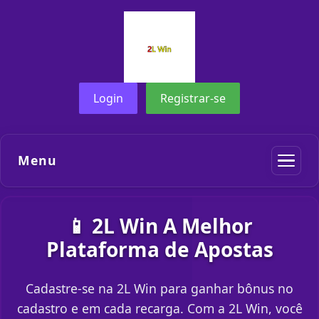
Login
Registrar-se
Menu
📱 2L Win A Melhor
Plataforma de Apostas
Cadastre-se na 2L Win para ganhar bônus no
cadastro e em cada recarga. Com a 2L Win, você