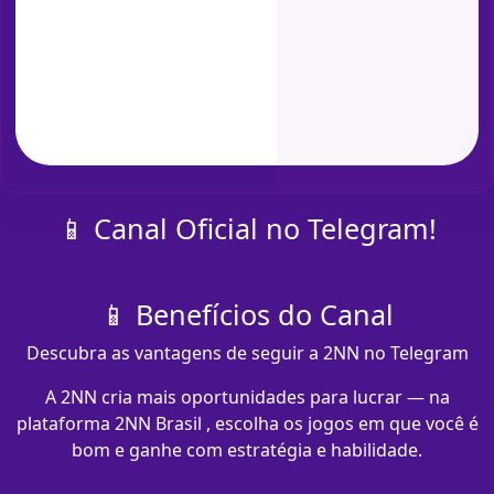
📱 Canal Oficial no Telegram!
📱 Benefícios do Canal
Descubra as vantagens de seguir a 2NN no Telegram
A 2NN cria mais oportunidades para lucrar — na
plataforma 2NN Brasil , escolha os jogos em que você é
bom e ganhe com estratégia e habilidade.