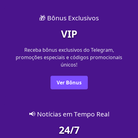
🎁 Bônus Exclusivos
VIP
Receba bônus exclusivos do Telegram,
promoções especiais e códigos promocionais
únicos!
Ver Bônus
📢 Notícias em Tempo Real
24/7