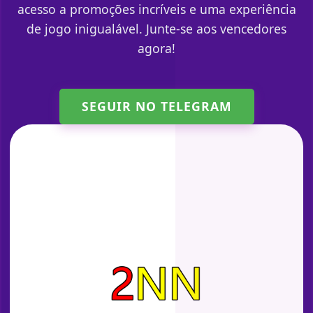
acesso a promoções incríveis e uma experiência
de jogo inigualável. Junte-se aos vencedores
agora!
SEGUIR NO TELEGRAM