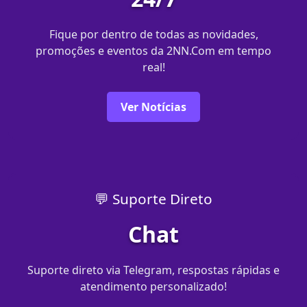
Fique por dentro de todas as novidades,
promoções e eventos da 2NN.Com em tempo
real!
Ver Notícias
💬 Suporte Direto
Chat
Suporte direto via Telegram, respostas rápidas e
atendimento personalizado!