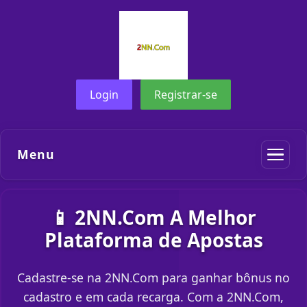
Login
Registrar-se
Menu
📱 2NN.Com A Melhor
Plataforma de Apostas
Cadastre-se na 2NN.Com para ganhar bônus no
cadastro e em cada recarga. Com a 2NN.Com,