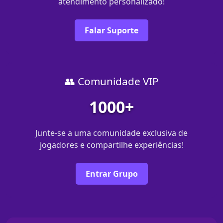
atendimento personalizado!
Falar Suporte
👥 Comunidade VIP
1000+
Junte-se a uma comunidade exclusiva de
jogadores e compartilhe experiências!
Entrar Grupo