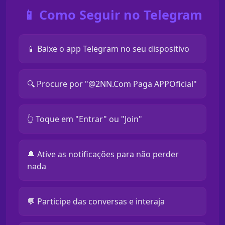
📱 Como Seguir no Telegram
📱 Baixe o app Telegram no seu dispositivo
🔍 Procure por "@2NN.Com Paga APPOficial"
👆 Toque em "Entrar" ou "Join"
🔔 Ative as notificações para não perder
nada
💬 Participe das conversas e interaja