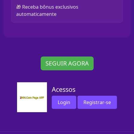
🎁 Receba bônus exclusivos
automaticamente
SEGUIR AGORA
Acessos
Login
Registrar-se