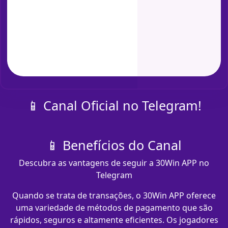
📱 Canal Oficial no Telegram!
📱 Benefícios do Canal
Descubra as vantagens de seguir a 30Win APP no
Telegram
Quando se trata de transações, o 30Win APP oferece
uma variedade de métodos de pagamento que são
rápidos, seguros e altamente eficientes. Os jogadores