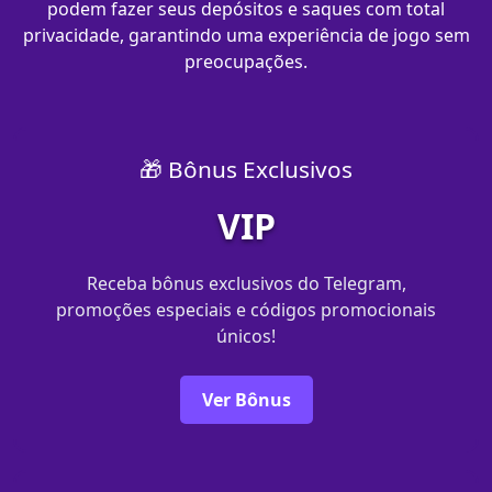
podem fazer seus depósitos e saques com total
privacidade, garantindo uma experiência de jogo sem
preocupações.
🎁 Bônus Exclusivos
VIP
Receba bônus exclusivos do Telegram,
promoções especiais e códigos promocionais
únicos!
Ver Bônus