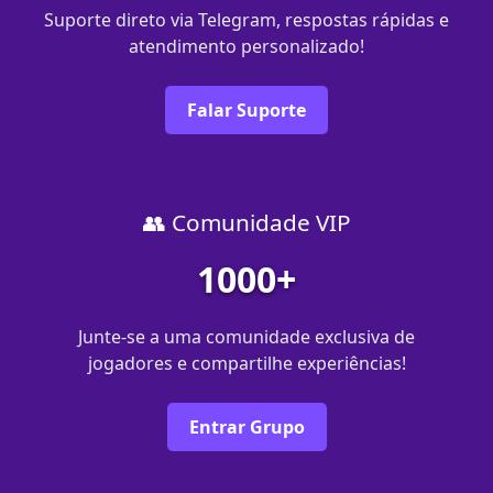
Suporte direto via Telegram, respostas rápidas e
atendimento personalizado!
Falar Suporte
👥 Comunidade VIP
1000+
Junte-se a uma comunidade exclusiva de
jogadores e compartilhe experiências!
Entrar Grupo