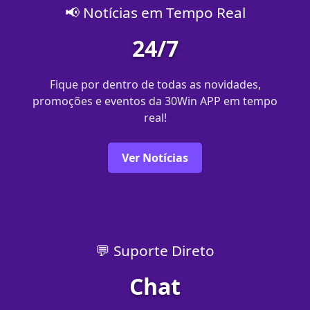
📢 Notícias em Tempo Real
24/7
Fique por dentro de todas as novidades,
promoções e eventos da 30Win APP em tempo
real!
Ver Notícias
💬 Suporte Direto
Chat