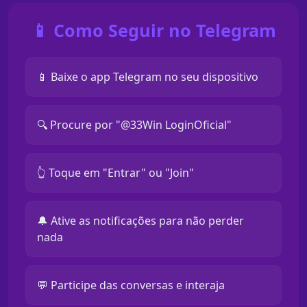
📱 Como Seguir no Telegram
📱 Baixe o app Telegram no seu dispositivo
🔍 Procure por "@33Win LoginOficial"
👆 Toque em "Entrar" ou "Join"
🔔 Ative as notificações para não perder
nada
💬 Participe das conversas e interaja