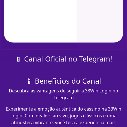
📱 Canal Oficial no Telegram!
📱 Benefícios do Canal
Descubra as vantagens de seguir a 33Win Login no
Telegram
Experimente a emoção autêntica do cassino na 33Win
Login! Com dealers ao vivo, jogos clássicos e uma
atmosfera vibrante, você terá a experiência mais