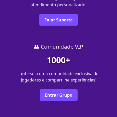
atendimento personalizado!
Falar Suporte
👥 Comunidade VIP
1000+
Junte-se a uma comunidade exclusiva de
jogadores e compartilhe experiências!
Entrar Grupo