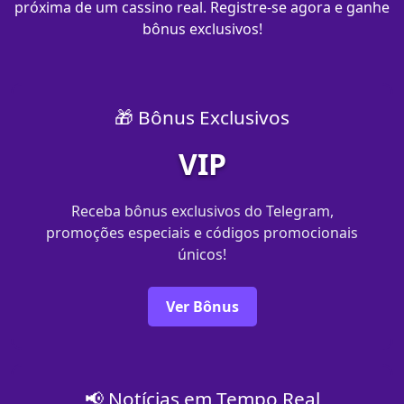
próxima de um cassino real. Registre-se agora e ganhe
bônus exclusivos!
🎁 Bônus Exclusivos
VIP
Receba bônus exclusivos do Telegram,
promoções especiais e códigos promocionais
únicos!
Ver Bônus
📢 Notícias em Tempo Real