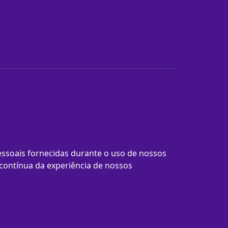
essoais fornecidas durante o uso de nossos
 contínua da experiência de nossos