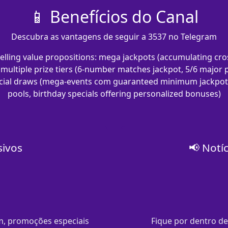
📱 Benefícios do Canal
Descubra as vantagens de seguir a 3537 no Telegram
lling value propositions: mega jackpots (accumulating cro
ultiple prize tiers (6-number matches jackpot, 5/6 major p
pecial draws (mega-events com guaranteed minimum jackpo
pools, birthday specials offering personalized bonuses)
sivos
📢 Notí
m, promoções especiais
Fique por dentro d