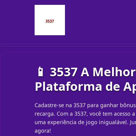
📱 3537 A Melhor
Plataforma de A
Cadastre-se na 3537 para ganhar bônus
recarga. Com a 3537, você tem acesso a
uma experiência de jogo inigualável. J
agora!