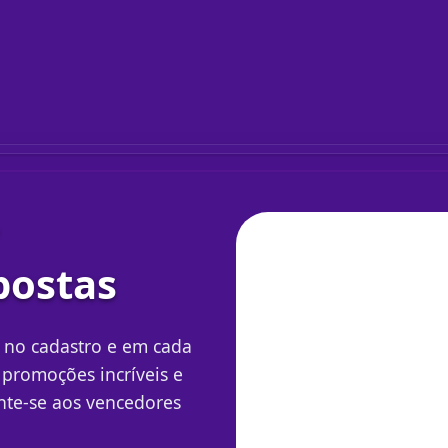
postas
 no cadastro e em cada
 promoções incríveis e
unte-se aos vencedores