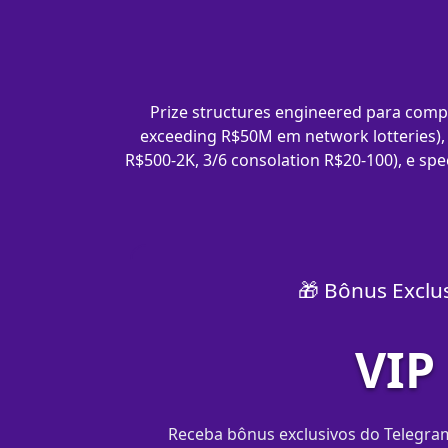
Prize structures engineered para compe
exceeding R$50M em network lotteries), m
R$500-2K, 3/6 consolation R$20-100), e s
🎁 Bônus Exclu
VIP
Receba bônus exclusivos do Telegra