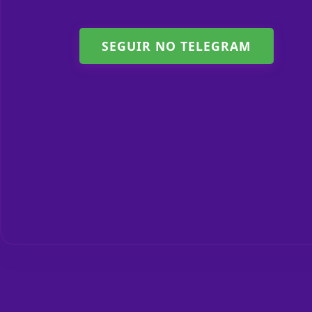
SEGUIR NO TELEGRAM