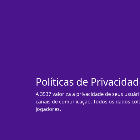
Políticas de Privacida
A 3537 valoriza a privacidade de seus usuá
canais de comunicação. Todos os dados cole
jogadores.