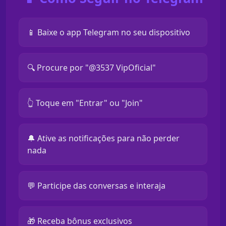
📱 Baixe o app Telegram no seu dispositivo
🔍 Procure por "@3537 VipOficial"
👆 Toque em "Entrar" ou "Join"
🔔 Ative as notificações para não perder
nada
💬 Participe das conversas e interaja
🎁 Receba bônus exclusivos