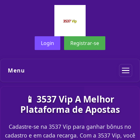
Login
Registrar-se
Menu
📱 3537 Vip A Melhor
Plataforma de Apostas
Cadastre-se na 3537 Vip para ganhar bônus no
cadastro e em cada recarga. Com a 3537 Vip, você