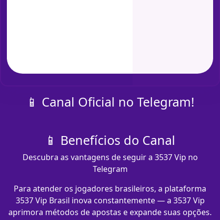
📱 Canal Oficial no Telegram!
📱 Benefícios do Canal
Descubra as vantagens de seguir a 3537 Vip no
Telegram
Para atender os jogadores brasileiros, a plataforma
3537 Vip Brasil inova constantemente — a 3537 Vip
aprimora métodos de apostas e expande suas opções.