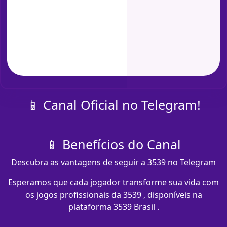
📱 Canal Oficial no Telegram!
📱 Benefícios do Canal
Descubra as vantagens de seguir a 3539 no Telegram
Esperamos que cada jogador transforme sua vida com
os jogos profissionais da 3539 , disponíveis na
plataforma 3539 Brasil .