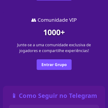
👥 Comunidade VIP
1000+
Junte-se a uma comunidade exclusiva de
jogadores e compartilhe experiências!
Entrar Grupo
📱 Como Seguir no Telegram