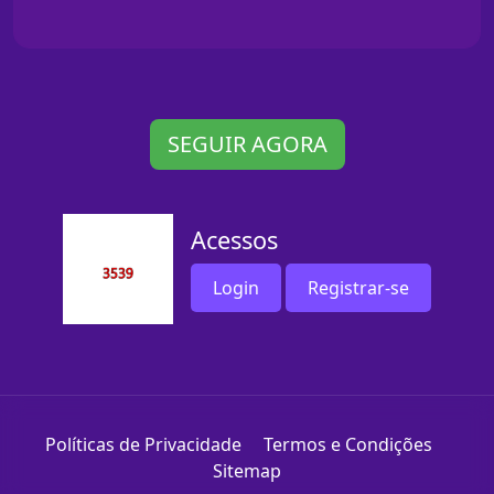
SEGUIR AGORA
Acessos
Login
Registrar-se
Políticas de Privacidade
Termos e Condições
Sitemap