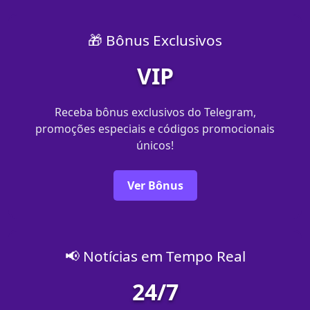
🎁 Bônus Exclusivos
VIP
Receba bônus exclusivos do Telegram,
promoções especiais e códigos promocionais
únicos!
Ver Bônus
📢 Notícias em Tempo Real
24/7