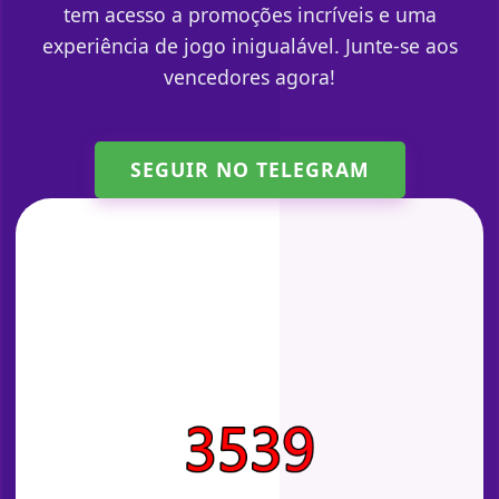
tem acesso a promoções incríveis e uma
experiência de jogo inigualável. Junte-se aos
vencedores agora!
SEGUIR NO TELEGRAM