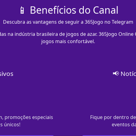
📱 Benefícios do Canal
Descubra as vantagens de seguir a 365Jogo no Telegram
s na indústria brasileira de jogos de azar. 365Jogo Online
jogos mais confortável.
sivos
📢 Notí
m, promoções especiais
Fique por dentro d
s únicos!
eventos d