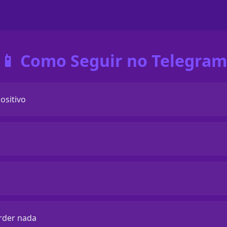
📱 Como Seguir no Telegram
ositivo
erder nada