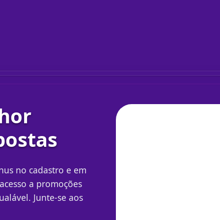
lhor
postas
nus no cadastro e em
 acesso a promoções
ualável. Junte-se aos