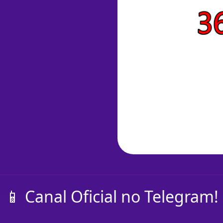
📱 Canal Oficial no Telegram!