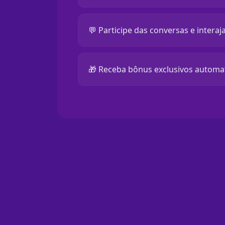
💬 Participe das conversas e interaj
🎁 Receba bônus exclusivos autom