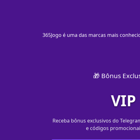
365Jogo é uma das marcas mais conhecida
🎁 Bônus Exclu
VIP
Receba bônus exclusivos do Telegra
e códigos promocionai