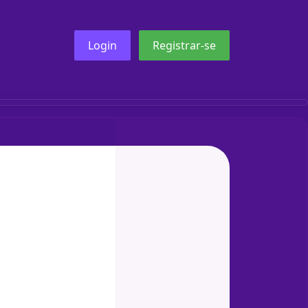
Login
Registrar-se