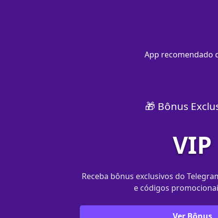
App recomendado da 
🎁 Bônus Exclu
VIP
Receba bônus exclusivos do Telegra
e códigos promocionai
Ver Bônus