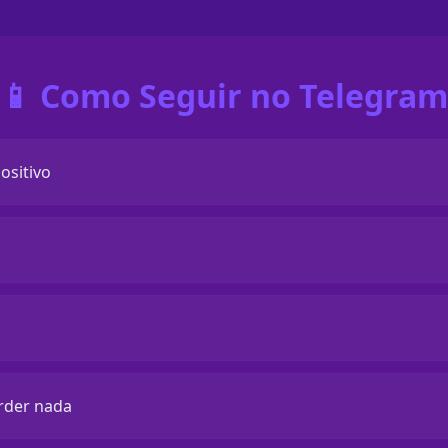
📱 Como Seguir no Telegram
ositivo
erder nada