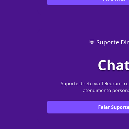
💬 Suporte Di
Cha
Suporte direto via Telegram, r
atendimento persona
Falar Suport