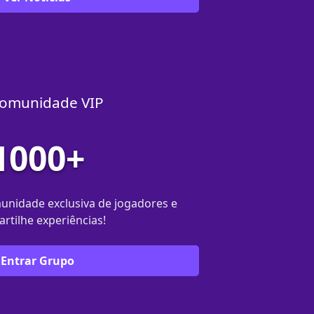
Comunidade VIP
1000+
unidade exclusiva de jogadores e
rtilhe experiências!
Entrar Grupo