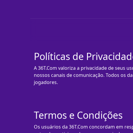
Políticas de Privacida
A 36T.Com valoriza a privacidade de seus u
nossos canais de comunicação. Todos os dad
jogadores.
Termos e Condições
Os usuários da 36T.Com concordam em respe