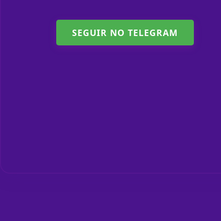
SEGUIR NO TELEGRAM