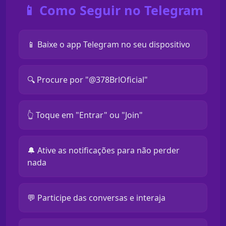
📱 Como Seguir no Telegram
📱 Baixe o app Telegram no seu dispositivo
🔍 Procure por "@378BrlOficial"
👆 Toque em "Entrar" ou "Join"
🔔 Ative as notificações para não perder
nada
💬 Participe das conversas e interaja