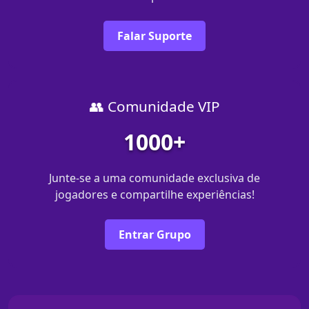
Falar Suporte
👥 Comunidade VIP
1000+
Junte-se a uma comunidade exclusiva de
jogadores e compartilhe experiências!
Entrar Grupo