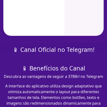
📱 Canal Oficial no Telegram!
📱 Benefícios do Canal
Descubra as vantagens de seguir a 378Brl no Telegram
A interface do aplicativo utiliza design adaptativo que
otimiza automaticamente o layout para diferentes
tamanhos de tela. Elementos como botões, texto e
imagens são redimensionados dinamicamente para