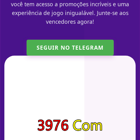
você tem acesso a promoções incríveis e uma
experiência de jogo inigualável. Junte-se aos
vencedores agora!
SEGUIR NO TELEGRAM