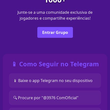
Junte-se a uma comunidade exclusiva de
jogadores e compartilhe experiências!
Entrar Grupo
📱 Como Seguir no Telegram
📱 Baixe o app Telegram no seu dispositivo
🔍 Procure por "@3976 ComOficial"