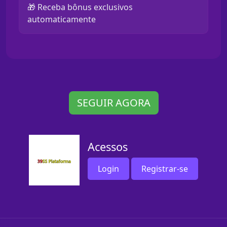
🎁 Receba bônus exclusivos
automaticamente
SEGUIR AGORA
Acessos
Login
Registrar-se