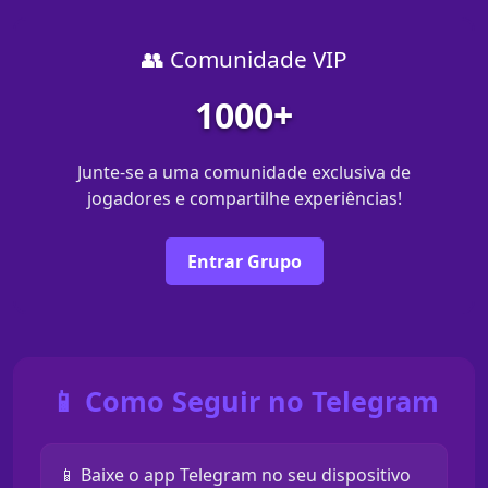
👥 Comunidade VIP
1000+
Junte-se a uma comunidade exclusiva de
jogadores e compartilhe experiências!
Entrar Grupo
📱 Como Seguir no Telegram
📱 Baixe o app Telegram no seu dispositivo