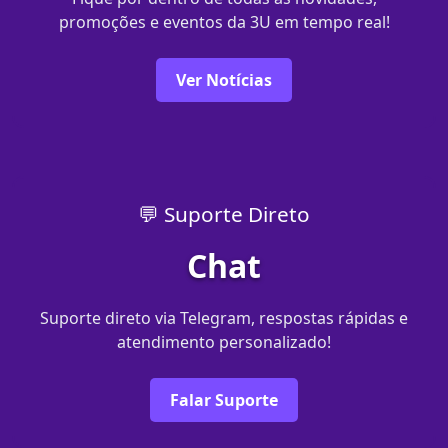
promoções e eventos da 3U em tempo real!
Ver Notícias
💬 Suporte Direto
Chat
Suporte direto via Telegram, respostas rápidas e
atendimento personalizado!
Falar Suporte