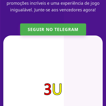
promoções incríveis e uma experiência de jogo
inigualável. Junte-se aos vencedores agora!
SEGUIR NO TELEGRAM