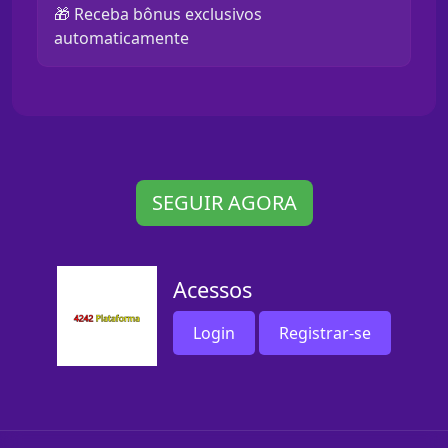
🎁 Receba bônus exclusivos
automaticamente
SEGUIR AGORA
Acessos
Login
Registrar-se