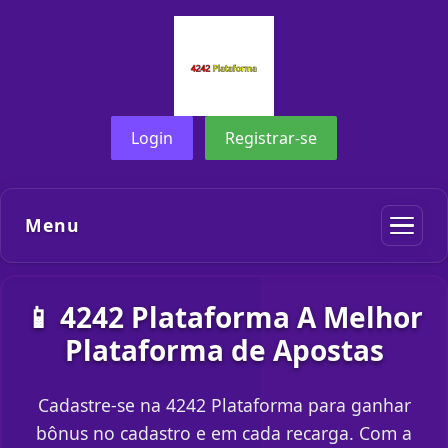
Login
Registrar-se
Menu
📱 4242 Plataforma A Melhor
Plataforma de Apostas
Cadastre-se na 4242 Plataforma para ganhar
bônus no cadastro e em cada recarga. Com a