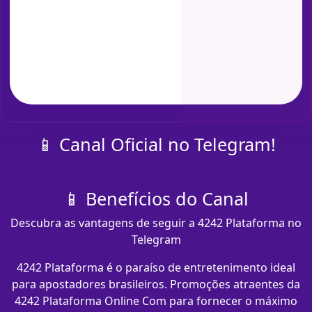
📱 Canal Oficial no Telegram!
📱 Benefícios do Canal
Descubra as vantagens de seguir a 4242 Plataforma no
Telegram
4242 Plataforma é o paraíso de entretenimento ideal
para apostadores brasileiros. Promoções atraentes da
4242 Plataforma Online Com para fornecer o máximo