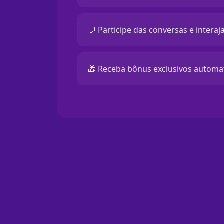
💬 Participe das conversas e interaj
🎁 Receba bônus exclusivos autom