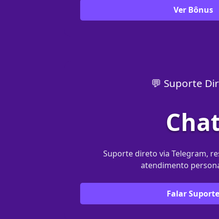
Ver Bônus
💬 Suporte Di
Cha
Suporte direto via Telegram, r
atendimento persona
Falar Suport