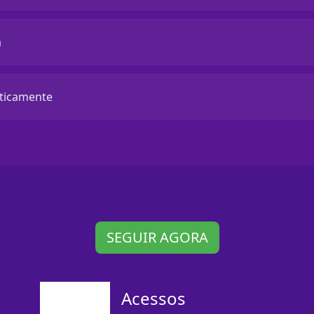
a
aticamente
SEGUIR AGORA
Acessos