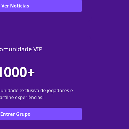
Ver Notícias
Comunidade VIP
1000+
unidade exclusiva de jogadores e
rtilhe experiências!
Entrar Grupo