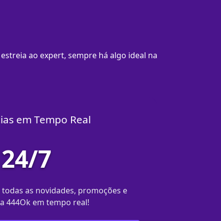
estreia ao expert, sempre há algo ideal na
cias em Tempo Real
24/7
e todas as novidades, promoções e
a 444Ok em tempo real!