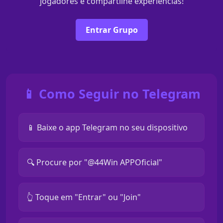
jogadores e compartilhe experiências!
Entrar Grupo
📱 Como Seguir no Telegram
📱 Baixe o app Telegram no seu dispositivo
🔍 Procure por "@44Win APPOficial"
👆 Toque em "Entrar" ou "Join"