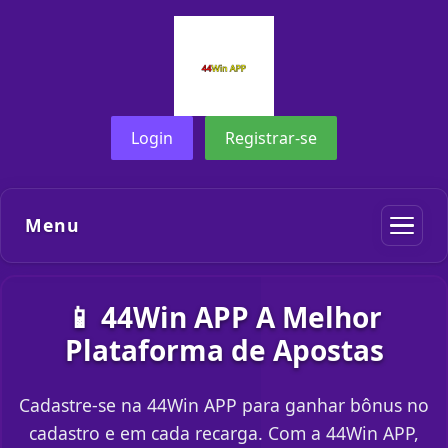
Login
Registrar-se
Menu
📱 44Win APP A Melhor
Plataforma de Apostas
Cadastre-se na 44Win APP para ganhar bônus no
cadastro e em cada recarga. Com a 44Win APP,