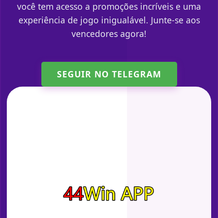
você tem acesso a promoções incríveis e uma
experiência de jogo inigualável. Junte-se aos
vencedores agora!
SEGUIR NO TELEGRAM