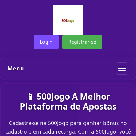
Login
Registrar-se
Menu
📱 500Jogo A Melhor
Plataforma de Apostas
Cadastre-se na 500Jogo para ganhar bônus no
cadastro e em cada recarga. Com a 500Jogo, você