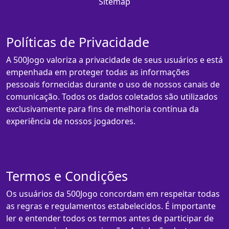
Sitemap
Políticas de Privacidade
A 500Jogo valoriza a privacidade de seus usuários e está
empenhada em proteger todas as informações
pessoais fornecidas durante o uso de nossos canais de
comunicação. Todos os dados coletados são utilizados
exclusivamente para fins de melhoria contínua da
experiência de nossos jogadores.
Termos e Condições
Os usuários da 500Jogo concordam em respeitar todas
as regras e regulamentos estabelecidos. É importante
ler e entender todos os termos antes de participar de