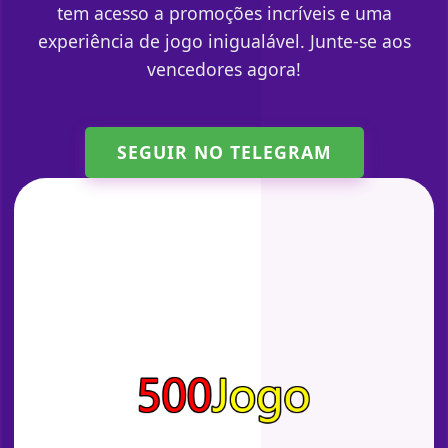
tem acesso a promoções incríveis e uma
experiência de jogo inigualável. Junte-se aos
vencedores agora!
SEGUIR NO TELEGRAM