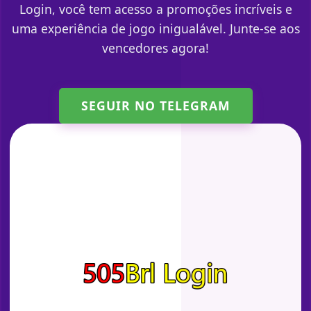
Login, você tem acesso a promoções incríveis e
uma experiência de jogo inigualável. Junte-se aos
vencedores agora!
SEGUIR NO TELEGRAM