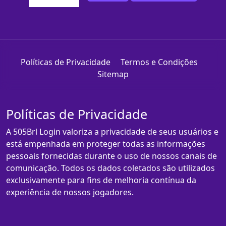
Políticas de Privacidade
Termos e Condições
Sitemap
Políticas de Privacidade
A 505Brl Login valoriza a privacidade de seus usuários e
está empenhada em proteger todas as informações
pessoais fornecidas durante o uso de nossos canais de
comunicação. Todos os dados coletados são utilizados
exclusivamente para fins de melhoria contínua da
experiência de nossos jogadores.