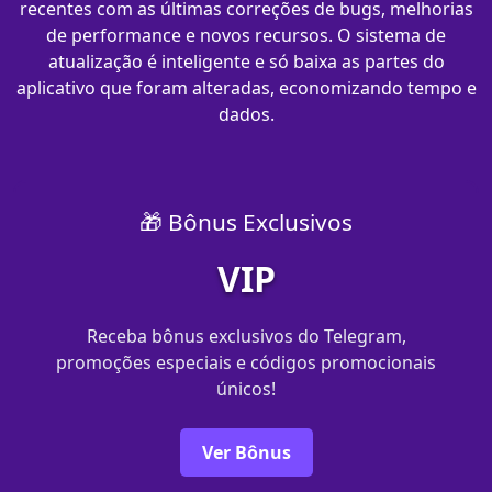
recentes com as últimas correções de bugs, melhorias
de performance e novos recursos. O sistema de
atualização é inteligente e só baixa as partes do
aplicativo que foram alteradas, economizando tempo e
dados.
🎁 Bônus Exclusivos
VIP
Receba bônus exclusivos do Telegram,
promoções especiais e códigos promocionais
únicos!
Ver Bônus