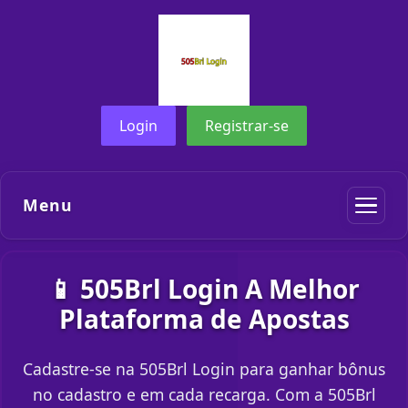
Login
Registrar-se
Menu
📱 505Brl Login A Melhor
Plataforma de Apostas
Cadastre-se na 505Brl Login para ganhar bônus
no cadastro e em cada recarga. Com a 505Brl