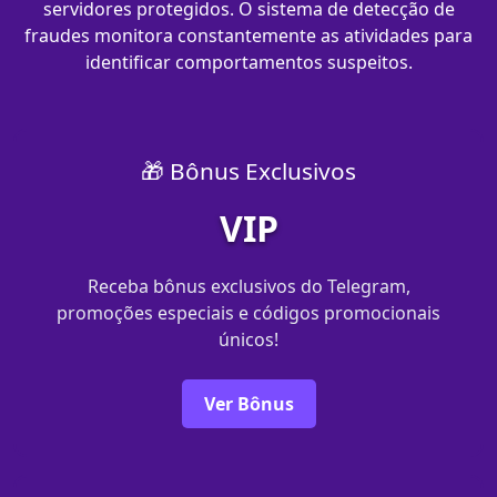
servidores protegidos. O sistema de detecção de
fraudes monitora constantemente as atividades para
identificar comportamentos suspeitos.
🎁 Bônus Exclusivos
VIP
Receba bônus exclusivos do Telegram,
promoções especiais e códigos promocionais
únicos!
Ver Bônus