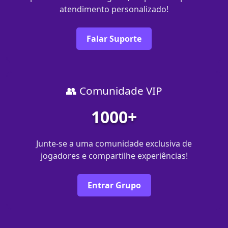
atendimento personalizado!
Falar Suporte
👥 Comunidade VIP
1000+
Junte-se a uma comunidade exclusiva de
jogadores e compartilhe experiências!
Entrar Grupo